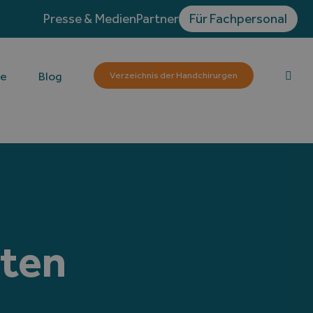
Presse & Medien
Partner
Für Fachpersonal
te
Blog
Verzeichnis der Handchirurgen
ten