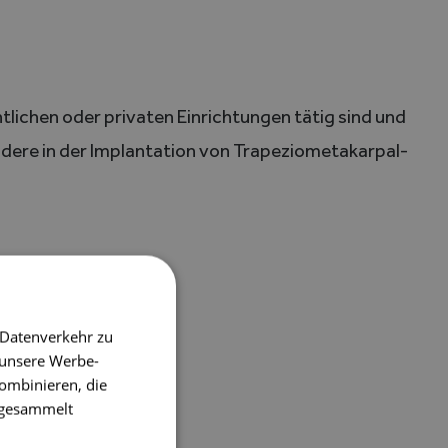
ntlichen oder privaten Einrichtungen tätig sind und
ndere in der Implantation von Trapeziometakarpal-
 Datenverkehr zu
 unsere Werbe-
ombinieren, die
e gesammelt