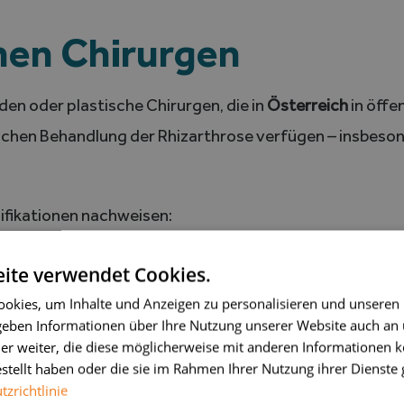
enen Chirurgen
en oder plastische Chirurgen, die in
Österreich
in öffe
gischen Behandlung der Rhizarthrose verfügen – insbeso
ifikationen nachweisen:
ensattelgelenkchirurgie,
ite verwendet Cookies.
okies, um Inhalte und Anzeigen zu personalisieren und unseren
eziellen Fortbildung,
 geben Informationen über Ihre Nutzung unserer Website auch an
er weiter, die diese möglicherweise mit anderen Informationen k
 Behandlung der Rhizarthrose.
estellt haben oder die sie im Rahmen Ihrer Nutzung ihrer Dienst
zrichtlinie