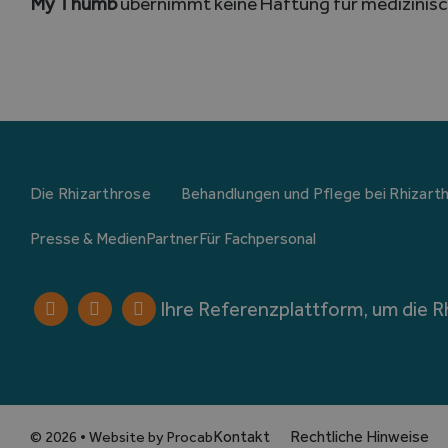
My Thumb
übernimmt keine Haftung für medizinisc
Die Rhizarthrose
Behandlungen und Pflege bei Rhizart
Presse & Medien
Partner
Für Fachpersonal
Ihre Referenzplattform, um die R
Kontakt
Rechtliche Hinweise
© 2026 • Website by Procab