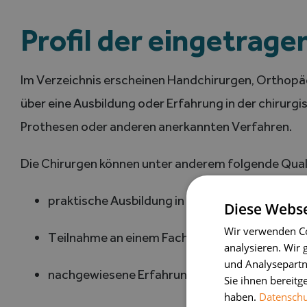
Profil der eingetrag
Im Verzeichnis erscheinen Handchirurgen, Orthopäd
über eine Ausbildung oder Erfahrung in der chirur
Prothesen oder anderen anerkannten Verfahren.
Die Chirurgen können unter anderem folgende Qual
praktische Ausbildung in der Hand- oder Daum
Diese Webse
Wir verwenden Co
Teilnahme an einem Fachkongress oder einer sp
analysieren. Wir
und Analysepartn
nachgewiesene Erfahrung in der chirurgischen
Sie ihnen bereitg
haben.
Datenschut